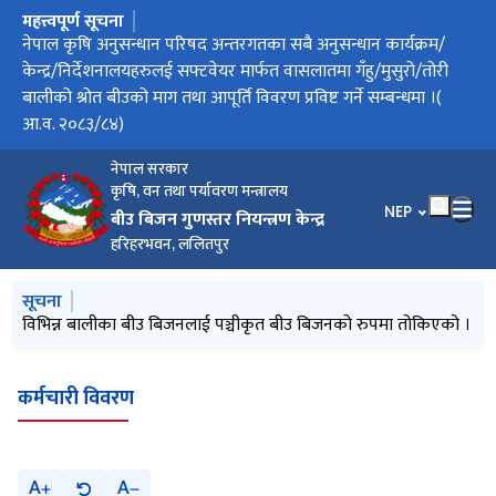
महत्त्वपूर्ण सूचना
मुख्य नेभिगेसनमा जानुहोस्
सफ्टवेयर मार्फत वासलातमा गँहु/मुसुरो/तोरी बालीको श्रोत बीउको माग
नेपाल कृषि अनुसन्धान परिषद अन्तरगतका सबै अनुसन्धान कार्यक्रम/
फलफूलबालीको बीउ बिजन प्रमाणीकरण मापदण्ड, २०८३ को मस्यौदा
फलफूल बालीको बीउ बिजन प्रमणीकरण मापदण्ड,२०८३ को मस्यौदा
धान बालीको प्रजनन्, मूल तथा प्रमाणित बीउको वासलात तोकिएको र
वासलात तयारीका लागि माग तथा आपूर्ति विवरण प्रविष्ट गर्ने म्याद थप
सफ्टवेयर मार्फत बासलातमा धान बालीको श्रोत बीउको माग तथा आपूर्ति
नार्क अन्तरगतका केन्द्र/निर्देशनालय/कार्यक्रमलाई सफ्टवेयर मार्फत
परीक्षाफल प्रकाशन सम्बन्धी सूचना
तथा आपूर्ति विवरण प्रविष्ट गर्ने सम्बन्धमा(आ.व. २०८३/८४) ।
केन्द्र/निर्देशनालयहरुलई सफ्टवेयर मार्फत वासलातमा गँहु/मुसुरो/तोरी
उपर राय सुझाव तथा पृष्ठपोषण सम्बन्धी सूचना
मौज्दात विवरण
गरिएको सूचना
विवरण प्रविष्ट गर्ने सम्बन्धमा
वासलातमा धान बालीको श्रोत बीउको माग तथा आपूर्ति विवरण प्रविष्ट गर्ने
बालीको श्रोत बीउको माग तथा आपूर्ति विवरण प्रविष्ट गर्ने सम्बन्धमा ।(
सम्बन्धमा ।
आ.व. २०८३/८४)
नेपाल सरकार
कृषि, वन तथा पर्यावरण मन्त्रालय
भाषा चयन गर्नुहोस
NEP
बीउ बिजन गुणस्तर नियन्त्रण केन्द्र
हरिहरभवन, ललितपुर
मुख्य नेभिगेसनमा जानुहोस्
सूचना
विभिन्न बालीका बीउ बिजनलाई पञ्चीकृत बीउ बिजनको रुपमा तोकिएको ।
कर्मचारी विवरण
A
A