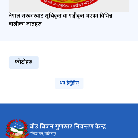
नेपाल सरकारबाट सूचिकृत वा पञ्चीकृत भएका विभिन्न
बालीका जातहरु
फोटोहरू
थप हेर्नुहोस्
बीउ बिजन गुणस्तर नियन्त्रण केन्द्र
हरिहरभवन, ललितपुर