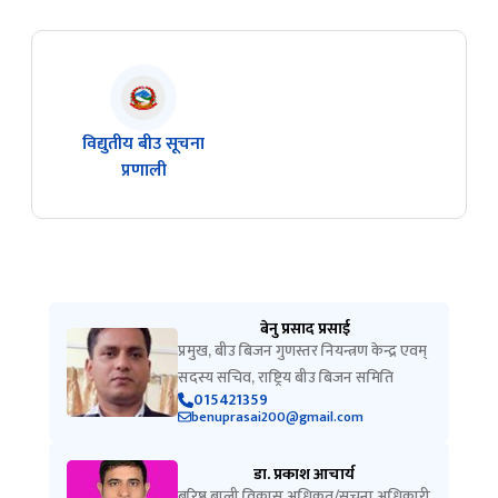
विद्युतीय बीउ सूचना
प्रणाली
बेनु प्रसाद प्रसाई
प्रमुख, बीउ बिजन गुणस्तर नियन्त्रण केन्द्र एवम्
सदस्य सचिव, राष्ट्रिय बीउ बिजन समिति
015421359
benuprasai200@gmail.com
डा. प्रकाश आचार्य
बरिष्ठ बाली विकास अधिकृत/सुचना अधिकारी