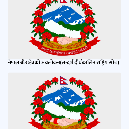
नेपाल बीउ क्षेत्रको अवलोकन(सन्दर्भ दीर्घकालिन राष्ट्रिय सोच)