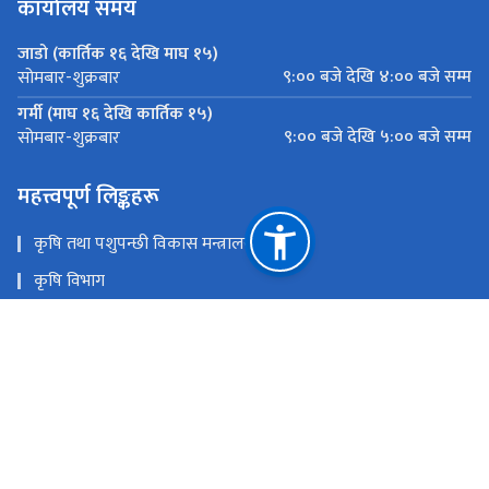
कार्यालय समय
जाडो (कार्तिक १६ देखि माघ १५)
९:०० बजे देखि ४:०० बजे सम्म
सोमबार-शुक्रबार
गर्मी (माघ १६ देखि कार्तिक १५)
९:०० बजे देखि ५:०० बजे सम्म
सोमबार-शुक्रबार
महत्त्वपूर्ण लिङ्कहरू
कृषि तथा पशुपन्छी विकास मन्त्रालय
कृषि विभाग
कृषि सूचना तथा प्रशिक्षण केन्द्र
प्लान्ट क्वारेन्टाइन तथा बिषादी व्यवस्थापन केन्द्र
पशु सेवा विभाग
नेपाल कृषि अनुसन्धान परिषद्
राष्ट्रिय प्राकृतिक स्रोत तथा वित्त आयोग